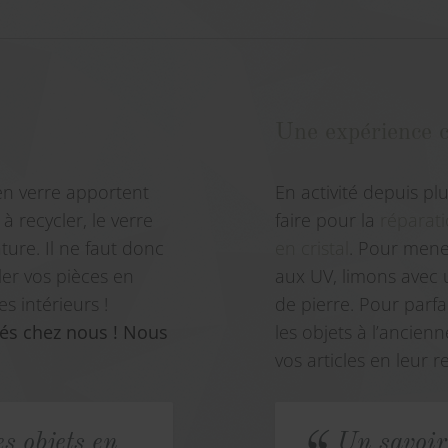
Une expérience 
 en verre apportent
En activité depuis pl
 à recycler, le verre
faire pour la
réparati
ture. Il ne faut donc
en cristal
. Pour mener
ler vos pièces en
aux UV, limons avec 
s intérieurs !
de pierre. Pour parfa
rés chez nous ! Nous
les objets à l’ancien
vos articles en leur 
s objets en
Un savoir