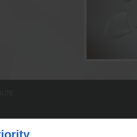
OUTE
iority